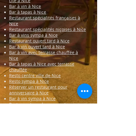
cité à Nice
Bar à vin à Nice
Bar à tapas à Nice
Restaurant spécialités françaises à
Nice
Restaurant spécialités niçoises à Nice
Bar à vins sympa à Nice
Restaurant ouvert tard à Nice
Bar à vin ouvert tard à Nice
Bar à vin avec terrasse chauffée à
Nice
Bar à tapas à Nice avec terrasse
chauffée
Resto centre ville de Nice
Resto sympa à Nice
Réserver un restaurant pour
anniversaire à Nice
Bar à vin sympa à Nice
Restaurant proche avenue Jean
Médecin à Nice