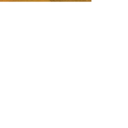
LE TONO - 18 avenue Georges
Clémenceau 06000 Nice - Tel :
04.93.87.84.17
CB et Ticket restaurant acceptés –
Chèques refusés
Les tarifs et informations du site sont à titre
indicatif et peuvent subir des modifications -