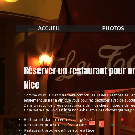
ACCUEIL
PHOTOS
Réserver un restaurant pour un
Nice
Comme vous l'aurez sûrement compris,
LE TONO
n'est pas seul
également un
bar à vin
que vous pourrez déguster avec de succu
Dans un souci de précision et pour aider nos chers moteurs de re
situé notre site, voici un liste non exhaustive des choses qui nous 
Restaurant dans le centre ville de Nice
Restaurant proche de la fnac à Nice
Restaurant proche de Nice étoile à Nice