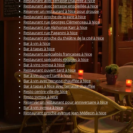
Restaurant avec terrasse chauffée à Nice
Restaurant avec terrasse ensoleillée à Nice
Réserver un restaurant à Nice pour groupe
Restaurant proche de la gare à Nice
Restaurant rue Georges Clémenceau à Nice
Restaurant rue Alphonse Karr à Nice
Restaurant rue Paganini à Nice
Restaurant proche du théâtre de la cité à Nice
Bar à vin à Nice
Bar à tapas à Nice
Restaurant spécialités françaises à Nice
Restaurant spécialités niçoises à Nice
Bar à vins sympa à Nice
Restaurant ouvert tard à Nice
Bar à vin ouvert tard à Nice
Bar à vin avec terrasse chauffée à Nice
Bar à tapas à Nice avec terrasse chauffée
Resto centre ville de Nice
Resto sympa à Nice
Réserver un restaurant pour anniversaire à Nice
Bar à vin sympa à Nice
Restaurant proche avenue Jean Médecin à Nice