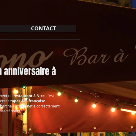
CONTACT
 anniversaire à
ement un
restaurant à Nice
, c'est
lentes
tapas à la française
.
cherche sur Internet à correctement
caractérisent.