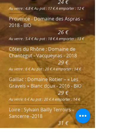
24 €
Au verre : 4.8 € Au pot : 17 € A emporter : 12 €
Provence - Domaine des Aspras -
2018 - BIO
26 €
Au verre : 5.4 € Au pot : 18 € A emporter : 13 €
Côtes du Rhône : Domaine de
Chantegut - Vacqueyras - 2018
29 €
Au verre : 6 € Au pot : 20 € A emporter : 14 €
Gaillac : Domaine Rotier – « Les
Gravels » Blanc doux - 2016 - BIO
29 €
Au verre: 6 € Au pot : 20 € A emporter : 14 €
Loire : Sylvain Bailly Terroirs -
Sancerre -2018
31 €
Au verre :6.4 € Au pot : 21.5 € A emporter : 16 €