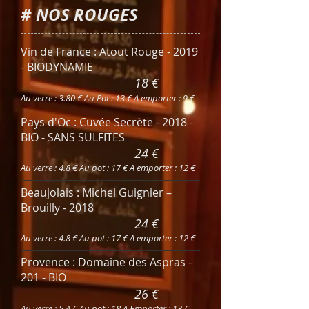
# NOS ROUGES
Vin de France : Atout Rouge - 2019
- BIODYNAMIE
18 €
Au verre : 3.80 € Au Pot : 13 € A emporter : 9 €
Pays d'Oc : Cuvée Secrète - 2018 -
BIO - SANS SULFITES
24 €
Au verre : 4.8 € Au pot : 17 € A emporter : 12 €
Beaujolais : Michel Guignier –
Brouilly - 2018
24 €
Au verre : 4.8 € Au pot : 17 € A emporter : 12 €
Provence : Domaine des Aspras -
201 - BIO
26 €
Au verre : 5.4 € Au pot : 18 A Emporter : 13 €