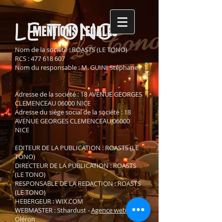
LE TONO
MENTIONS LEGALES
Nom de la société : ROASTS (LE TONO)
RCS :
477 618 607
Nom du responsable : M. GUINI Stéphane
Adresse de la société : 18 AVENUE GEORGES
CLEMENCEAU 06000 NICE
Adresse du siège social de la société : 18
AVENUE GEORGES CLEMENCEAU 06000
NICE
EDITEUR DE LA PUBLICATION : ROASTS (LE
TONO)
DIRECTEUR DE LA PUBLICATION : ROASTS
(LE TONO)
RESPONSABLE DE LA REDACTION : ROASTS
(LE TONO)
HEBERGEUR : WIX.COM
WEBMASTER : Sthardust -
Agence web à
Oléron