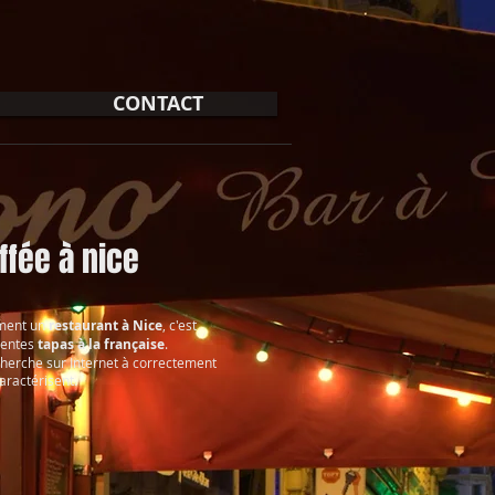
CONTACT
ffée à nice
ement un
restaurant à Nice
, c'est
lentes
tapas à la française
.
cherche sur Internet à correctement
caractérisent.