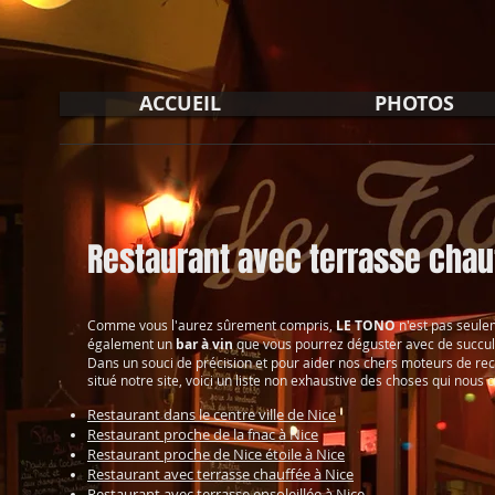
ACCUEIL
PHOTOS
Restaurant avec terrasse chau
Comme vous l'aurez sûrement compris,
LE TONO
n'est pas seul
également un
bar à vin
que vous pourrez déguster avec de succu
Dans un souci de précision et pour aider nos chers moteurs de re
situé notre site, voici un liste non exhaustive des choses qui nous 
Restaurant dans le centre ville de Nice
Restaurant proche de la fnac à Nice
Restaurant proche de Nice étoile à Nice
Restaurant avec terrasse chauffée à Nice
Restaurant avec terrasse ensoleillée à Nice